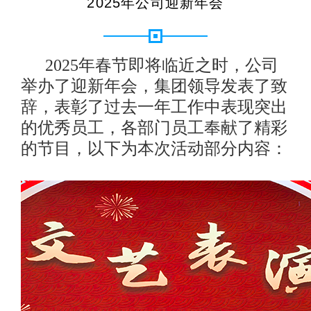
2025年公司迎新年会
2025年春节即将临近之时，公司
举办了迎新年会，集团领导发表了致
辞，表彰了过去一年工作中表现突出
的优秀员工，各部门员工奉献了精彩
的节目，以下为本次活动部分内容：